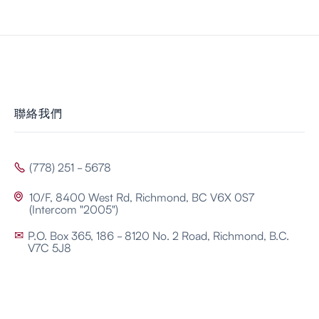
聯絡我們
(778) 251 - 5678

10/F, 8400 West Rd, Richmond, BC V6X 0S7

(Intercom "2005")
P.O. Box 365, 186 - 8120 No. 2 Road, Richmond, B.C.
✉
V7C 5J8