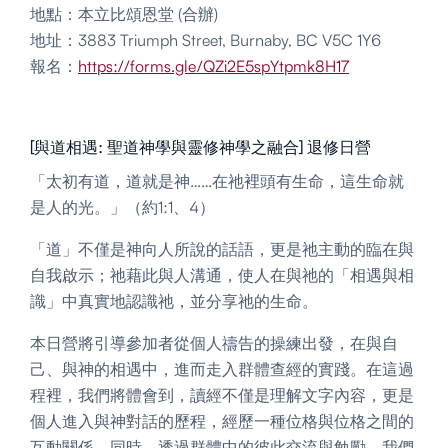
地點：本立比頌恩堂 (合辦)
地址：3883 Triumph Street, Burnaby, BC V5C 1Y6
報名：
https://forms.gle/QZi2E5spYtpmk8H17
[與道相遇: 聖道神學與靈修神學之融合] 退修日營
「太初有道，道就是神……在祂裡頭有生命，這生命就
是人的光。」（約1:1、4）
「道」不僅是神向人所說的話語，更是祂主動的臨在與
自我啟示；祂藉此與人溝通，使人在與祂的「相遇與相
識」中真實地認識祂，並分享祂的生命。
本日營將引導參加者從個人禱告的操練出發，在與自
己、與神的相遇中，進而走入群體查經的實踐。在這過
程裡，我們將體會到，讀經不僅是理解文字內容，更是
個人進入與神對話的歷程，經歷一種位格與位格之間的
互動關係。同時，透過群體中的彼此交流與勉勵，我們