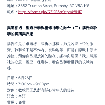
地址：3883 Triumph Street, Burnaby, BC V5C 1Y6
報名：
https://forms.gle/QZi2E5spYtpmk8H17
與道相遇：聖道神學與靈修神學之融合（二）禱告與聆
聽的實踐與反思
禱告不是祈求這樣，或祈求那樣，乃是聆聽上帝的微
聲。聆聽並不是不作為、被動地等，而是在靜默中停止
操控，預備自己迎接神的臨在，讓神向這個「我」展露
祂的心意，經歷一種看神、看自己和看世界的視域轉
移。
日期：6月26日
時間：7:00pm - 9:00pm
對象：教牧同工及所有關心青年人的信徒
語言：粵語
費用：免費