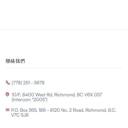
聯絡我們
(778) 251 - 5678

10/F, 8400 West Rd, Richmond, BC V6X 0S7

(Intercom "2005")
P.O. Box 365, 186 - 8120 No. 2 Road, Richmond, B.C.
✉
V7C 5J8