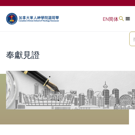
EN
简体
奉獻見證