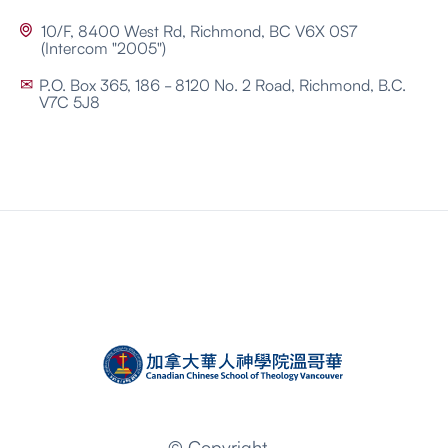
10/F, 8400 West Rd, Richmond, BC V6X 0S7

(Intercom "2005")
P.O. Box 365, 186 - 8120 No. 2 Road, Richmond, B.C.
✉
V7C 5J8
© Copyright -