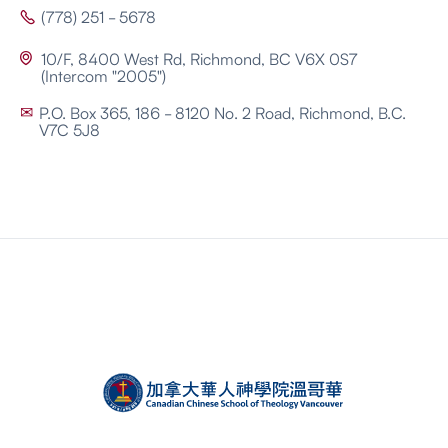
(778) 251 - 5678

10/F, 8400 West Rd, Richmond, BC V6X 0S7

(Intercom "2005")
P.O. Box 365, 186 - 8120 No. 2 Road, Richmond, B.C.
✉
V7C 5J8