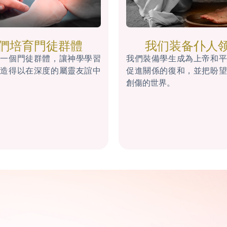
們培育門徒群體
我们装备仆人
育一個門徒群體，讓神學學習
我們裝備學生成為上帝和平
塑造得以在深度的屬靈友誼中
促進關係的復和，並把盼望
創傷的世界。